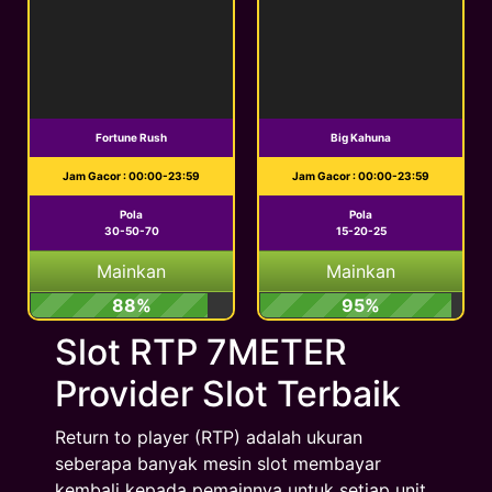
Fortune Rush
Big Kahuna
Jam Gacor : 00:00-23:59
Jam Gacor : 00:00-23:59
Pola
Pola
30-50-70
15-20-25
Mainkan
Mainkan
88%
95%
Slot RTP 7METER
Provider Slot Terbaik
Return to player (RTP) adalah ukuran
seberapa banyak mesin slot membayar
kembali kepada pemainnya untuk setiap unit