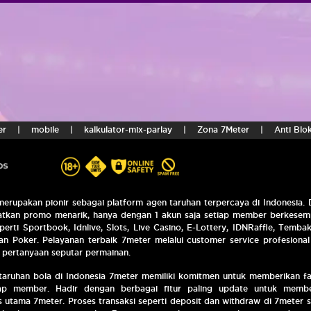
er
|
mobile
|
kalkulator-mix-parlay
|
Zona 7Meter
|
Anti Blok
erupakan pionir sebagai platform agen taruhan terpercaya di Indonesia. 
tkan promo menarik, hanya dengan 1 akun saja setiap member berkesem
ti Sportbook, Idnlive, Slots, Live Casino, E-Lottery, IDNRaffle, Tembak
an Poker. Pelayanan terbaik 7meter melalui customer service profesional
 pertanyaan seputar permainan.
aruhan bola di Indonesia 7meter memiliki komitmen untuk memberikan fas
iap member. Hadir dengan berbagai fitur paling update untuk membe
 utama 7meter. Proses transaksi seperti deposit dan withdraw di 7meter 