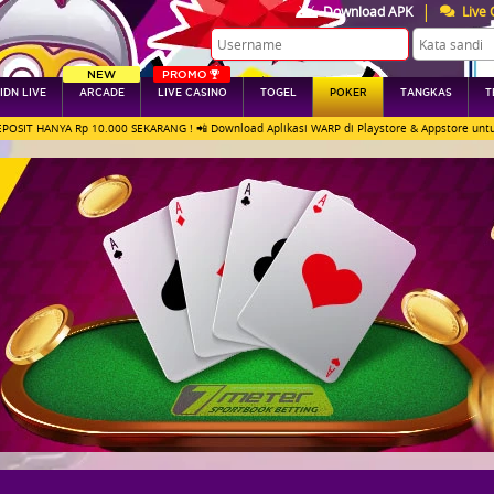
|
Download APK
Live 
NEW
PROMO
IDN LIVE
ARCADE
LIVE CASINO
TOGEL
POKER
TANGKAS
T
ANYA Rp 10.000 SEKARANG ! 📲 Download Aplikasi WARP di Playstore & Appstore untuk anti