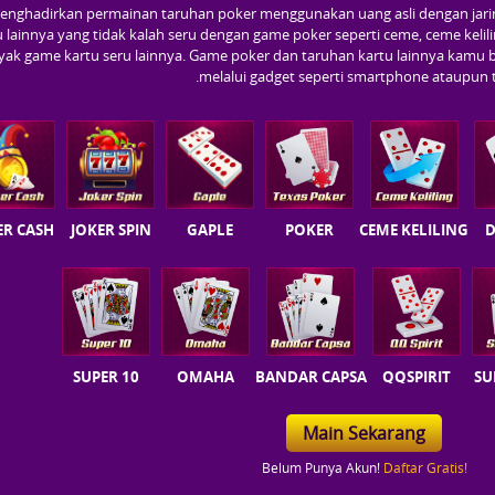
nghadirkan permainan taruhan poker menggunakan uang asli dengan jaringa
 lainnya yang tidak kalah seru dengan game poker seperti ceme, ceme kelil
yak game kartu seru lainnya. Game poker dan taruhan kartu lainnya kam
.melalui gadget seperti smartphone ataupun t
ER CASH
JOKER SPIN
GAPLE
POKER
CEME KELILING
SUPER 10
OMAHA
BANDAR CAPSA
QQSPIRIT
SU
Main Sekarang
Belum Punya Akun!
Daftar Gratis!