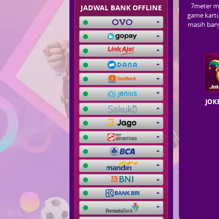
7meter me
JADWAL BANK OFFLINE
game kartu
masih ban
JOK