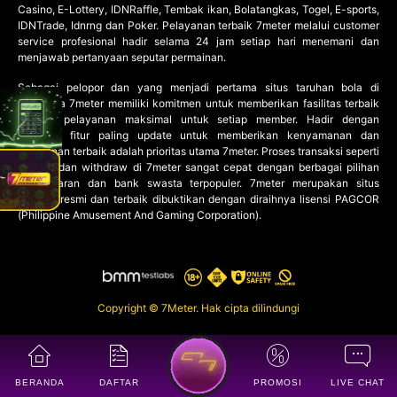
Casino, E-Lottery, IDNRaffle, Tembak ikan, Bolatangkas, Togel, E-sports,
IDNTrade, Idnrng dan Poker. Pelayanan terbaik 7meter melalui customer
service profesional hadir selama 24 jam setiap hari menemani dan
menjawab pertanyaan seputar permainan.
Sebagai pelopor dan yang menjadi pertama situs taruhan bola di
Indonesia 7meter memiliki komitmen untuk memberikan fasilitas terbaik
dengan pelayanan maksimal untuk setiap member. Hadir dengan
berbagai fitur paling update untuk memberikan kenyamanan dan
keamanan terbaik adalah prioritas utama 7meter. Proses transaksi seperti
deposit dan withdraw di 7meter sangat cepat dengan berbagai pilihan
pembayaran dan bank swasta terpopuler. 7meter merupakan situs
taruhan resmi dan terbaik dibuktikan dengan diraihnya lisensi PAGCOR
(Philippine Amusement And Gaming Corporation).
Copyright © 7Meter. Hak cipta dilindungi
BERANDA
DAFTAR
PROMOSI
LIVE CHAT