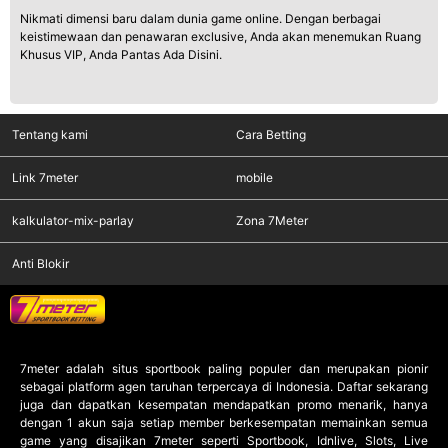
Nikmati dimensi baru dalam dunia game online. Dengan berbagai
keistimewaan dan penawaran exclusive, Anda akan menemukan Ruang
Khusus VIP, Anda Pantas Ada Disini.
Tentang kami
Cara Betting
Link 7meter
mobile
kalkulator-mix-parlay
Zona 7Meter
Anti Blokir
7meter
adalah situs sportbook paling populer dan merupakan pionir
sebagai platform agen taruhan terpercaya di Indonesia. Daftar sekarang
juga dan dapatkan kesempatan mendapatkan promo menarik, hanya
dengan 1 akun saja setiap member berkesempatan memainkan semua
game yang disajikan 7meter seperti Sportbook, Idnlive, Slots, Live